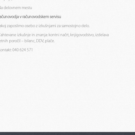
Na delovnem mestu
ačunovodja v računovodskem servisu
akoj zaposlimo osebo z izkušnjami za samostojno delo.
ahtevane izkušnje in znanja: kontni načrt, knjigovodstvo, izdelava
etnih poročil – bilanc, DDV, plače.
ontakt: 040 624 571