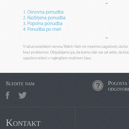
~
1. Osnovna ponudba
2. Razširjena ponudba
3. Popolna ponudba
4. Ponudba po meri
~
V računovodskem servisu Walch Vam ne moremo zagotoviti, da bo 
brez problemov. Obljubljamo pa, da bomo dali vse od sebe, da bod
uspešno rešeni v najkrajšem možnem času.
Pogosta 
Sledite nam
odgovor
Kontakt