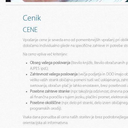
Cenik
CENE
Vprašanje cene je seveda eno od pomembnejših vprašanj pri obl
določamo individualno glede na specifične zahteve in potrebe str
Na ceno vpliva več kriterijev:
Obseg vašega poslovanja
(število knjižb, število obračunanih 
AJPES ipd.);
Zahtevnost vašega poslovanja
(večja podjetja in DOO imajo ob
veliko vaših strank običajno pomeni tudi več usklajevanja, za
svetovanja, obračun plač je lahko enostaven, brez posebnosti a
Posebne zahteve stranke
(npr. takojšnja odzivnost, dnevna po
ali finančna poročila v tujem jeziku, plačilni promet, elektrons
Posebne okoliščine
(npr. delo pri stranki, delo izven običajn
programskih orodij).
Vsaka dana ponudba ali cena naših storitev je brez podrobnejšega
orientacijska ali informativna.