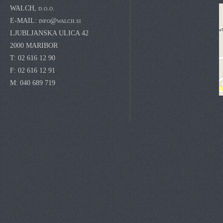
WALCH, d.o.o.
E-MAIL:
info@walch.si
LJUBLJANSKA ULICA 42
2000 MARIBOR
T: 02 616 12 90
F: 02 616 12 91
M: 040 689 719