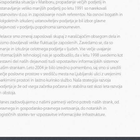
ospodarska situacija v Mariboru, propadanje večjih podjetij in
stanavljanje veliko manjših podjetij po letu 1991 so narekovali
stanovitev d.o.o. in zaposlovanje novih referentov. Na osnovi bogatih in
olgoletnih izkušenj ustanoviteljev podjetja je bil izbor glavne
dejavnosti v podjetju popolnoma samoumeven.
elavce smo zmeraj zaposlovali skupaj z naraščajočim obsegom dela in
ismo dovoljevali velike fluktuacije zaposlenih. Zavedamo se, da so
nanje in izkušnje celotnega podjetja v ljudeh. Vse večje uvajanje
nformacijskih tehnologij nas je spodbudilo, da v letu 1998 uvedemo kot
estavni del naših dejavnosti tudi vzpostavitev informacijskih sistemov
ašim strankam. Leto 2004 je bilo izredno pomembno, saj smo si uredili
ečje poslovne prostore v središču mesta na Ljubljanski ulici z urejenimi
arkirnimi prostori in lastno kurirsko službo. Naša strategija razvoja
odjetja je že od vsega začetka počasna in stabilna rast skozi leta razvoja
n obstoja.
anes zadovoljujemo z našimi partnerji večino potreb naših strank, od
ravnega in gospodarsko-pravnega svetovanja, do notarskih in
ogističnih storitev ter vzpostavitve informacijske infrastrukture.