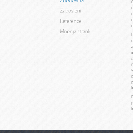
Zgodovina
G
u
Zaposleni
u
d
Reference
Mnenja strank
D
n
z
i
s
n
v
p
p
i
D
p
l