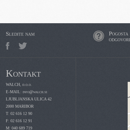
Pogosta 
Sledite nam
odgovor
Kontakt
WALCH, d.o.o.
E-MAIL:
info@walch.si
LJUBLJANSKA ULICA 42
2000 MARIBOR
T: 02 616 12 90
F: 02 616 12 91
M: 040 689 719